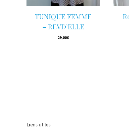
e
p
TUNIQUE FEMME
R
r
– REVD’ELLE
o
d
29,00
€
u
i
t
a
p
l
u
s
i
e
Liens utiles